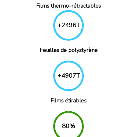
Films thermo-rétractables
+
2759
T
Feuilles de polystyrène
+
5479
T
Films étirables
90
%