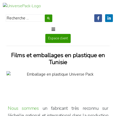
Emballage en Plastique
Espace client
Qui sommes-nous
Films et emballages en plastique en
Produits
Tunisie
RSE
Contactez-nous
News
Nous sommes
un fabricant très reconnu sur
Français
l’échelle national et international dans la production